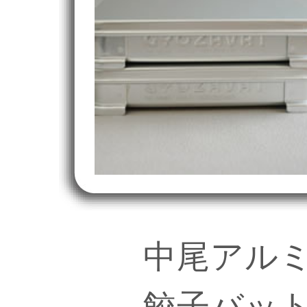
中尾アル
餃子バッ