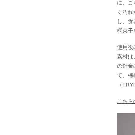
に、こ
く汚れ
し、食
櫚束子
使用後
素材は
の針金
て、棕
（FRY
こちら