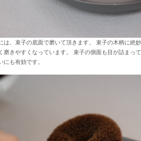
には、束子の底面で磨いて頂きます。 束子の木柄に絶
く磨きやすくなっています。 束子の側面も目が詰まっ
いにも有効です。