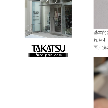
基本的
れやす
面）洗