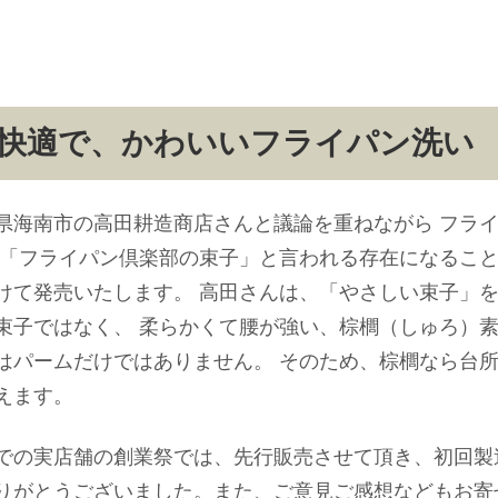
快適で、かわいいフライパン洗い
県海南市の高田耕造商店さんと議論を重ねながら フラ
 「フライパン倶楽部の束子」と言われる存在になること
けて発売いたします。 高田さんは、「やさしい束子」
束子ではなく、 柔らかくて腰が強い、棕櫚（しゅろ）
はパームだけではありません。 そのため、棕櫚なら台
えます。
での実店舗の創業祭では、先行販売させて頂き、初回製
りがとうございました。また、ご意見ご感想などもお寄