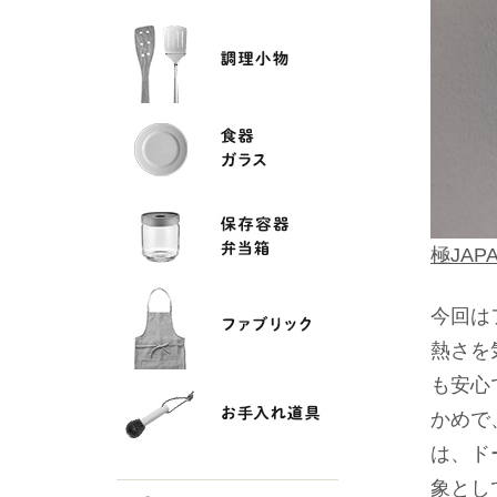
極JAP
今回は
熱さを
も安心
かめで
は、ド
象とし