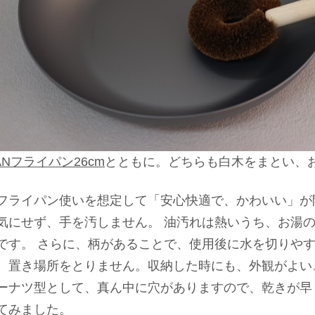
ANフライパン26cm
とともに。どちらも白木をまとい、
フライパン使いを想定して「安心快適で、かわいい」が
気にせず、手を汚しません。 油汚れは熱いうち、お湯
です。 さらに、柄があることで、使用後に水を切りやす
、置き場所をとりません。収納した時にも、外観がよい
ーナツ型として、真ん中に穴がありますので、乾きが早
てみました。