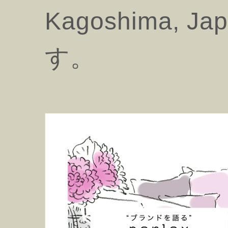
Kagoshima,
す。