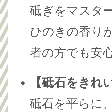
砥ぎをマスタ
ひのきの香り
者の方でも安
【砥石をきれ
砥石を平らに