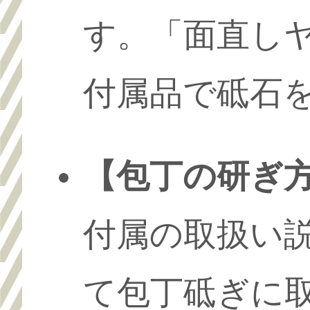
す。「面直し
付属品で砥石
【包丁の研ぎ
付属の取扱い
て包丁砥ぎに