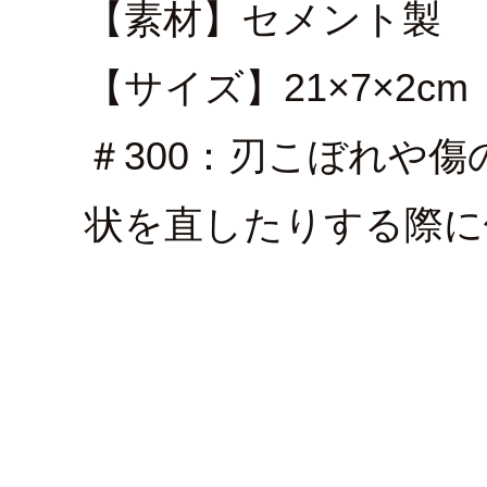
【素材】セメント製
【サイズ】21×7×2cm
＃300：刃こぼれや
状を直したりする際に