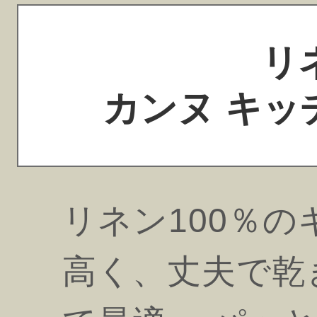
リ
カンヌ キッ
リネン100％
高く、丈夫で乾