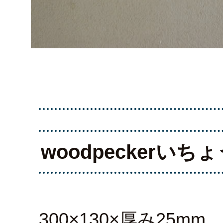
woodpeckerい
300×130×厚み25mm