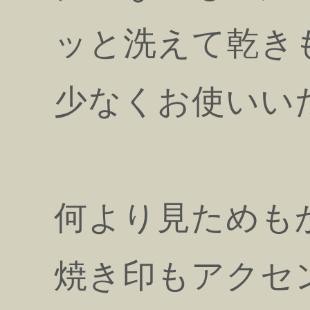
ッと洗えて乾き
少なくお使いい
何より見ためも
焼き印もアクセ