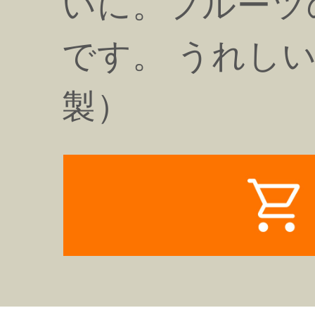
いに。フルーツ
です。 うれし
製）