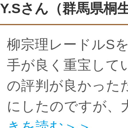
Y.Sさん（群馬県桐生市
柳宗理レードルS
手が良く重宝して
の評判が良かった
にしたのですが、
きを読む＞＞